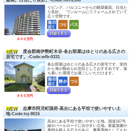
リビング、バルコニーからの眺望最高。日当た
り良好。 ワンルームにリフォームされていて
広々空間です。
詳細を見る
６００万円
NEW
度会郡南伊勢町木谷-各お部屋はゆとりのある広さの
居宅です。-Code:wfb-0331
各お部屋はゆとりのある広さの居宅です。室内
から海が眺められ別荘としておすすめです。落
ち着いた環境でお過ごしいただけます。
詳細を見る
９５０万円
NEW
志摩市阿児町国府-高台にある平坦で使いやすい土
地-Code:tcj-9015
高台にある平坦で使いやすい土地。国道167号
線やパールロードに出やすい立地。家庭菜園や
果樹を植える広さがあり、事業用地としてもお