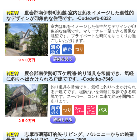
NEW
度会郡南伊勢町船越-室内は船をイメージした個性的
なデザインが印象的な住宅です。-Code:wfb-0332
室内は船をイメージした個性的なデザインが印
象的な住宅です。マリーナを一望できる贅沢な
眺望です。プライベートな時間をゆっくりお過
ごしいただけます。
詳細を見る
９５０万円
NEW
度会郡南伊勢町五ケ所浦-釣り道具を常備でき、気軽
に釣りへ出かけられる戸建てです。-Code:ko-7546
釣り道具を常備でき、気軽に釣りへ出かけられ
る戸建てです。堤防沿いを気軽に散歩できる環
境です。スーパー、コンビニ車で約5分圏内に
あります。
詳細を見る
２５０万円
NEW
志摩市磯部町的矢-リビング、バルコニーからの眺望
最高。日当たり良好。-Code:mn-2596