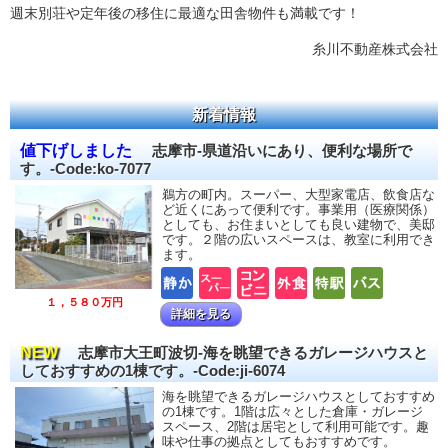
週末別荘や定年後の移住に最適な田舎物件も満載です！
糸川不動産株式会社
新着情報
値下げしました
志摩市-県道沿いにあり、便利な場所で
す。-Code:ko-7077
鵜方の町内。スーパー、大型家電店、飲食店な
ど近くにあって便利です。事業用（医療関係）
としても、お住まいとしても良い建物で、美邸
です。２階の広いスペースは、教室に利用でき
ます。
１，５８０万円
詳細を見る
NEW
志摩市大王町波切-海を眺望できるガレージハウスと
しておすすめの1棟です。-Code:ji-6074
海を眺望できるガレージハウスとしておすすめ
の1棟です。1階は広々とした倉庫・ガレージ
スペース、2階は居宅として利用可能です。趣
味や仕事の拠点としてもおすすめです。