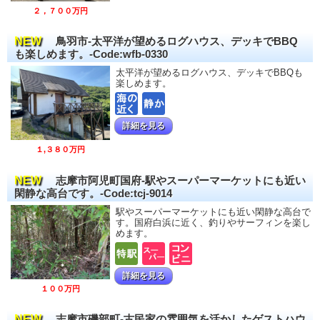
２，７００万円
NEW
鳥羽市-太平洋が望めるログハウス、デッキでBBQ
も楽しめます。-Code:wfb-0330
太平洋が望めるログハウス、デッキでBBQも
楽しめます。
詳細を見る
１,３８０万円
NEW
志摩市阿児町国府-駅やスーパーマーケットにも近い
閑静な高台です。-Code:tcj-9014
駅やスーパーマーケットにも近い閑静な高台で
す。国府白浜に近く、釣りやサーフィンを楽し
めます。
詳細を見る
１００万円
NEW
志摩市磯部町-古民家の雰囲気を活かしたゲストハウ