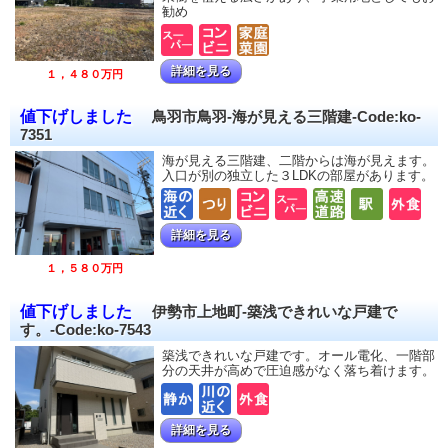
勧め
詳細を見る
１，４８０万円
値下げしました
鳥羽市鳥羽-海が見える三階建-Code:ko-
7351
海が見える三階建、二階からは海が見えます。
入口が別の独立した３LDKの部屋があります。
詳細を見る
１，５８０万円
値下げしました
伊勢市上地町-築浅できれいな戸建で
す。-Code:ko-7543
築浅できれいな戸建です。オール電化、一階部
分の天井が高めで圧迫感がなく落ち着けます。
詳細を見る