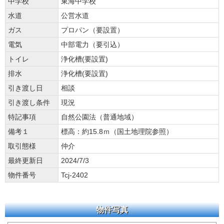
中学校
東海中学校
水道
公営水道
ガス
プロパン（要設置）
電気
中部電力（要引込）
トイレ
浄化槽(要設置)
排水
浄化槽(要設置)
引き渡し日
相談
引き渡し条件
現況
特記事項
自然公園法（普通地域）
備考１
標高：約15.8ｍ（国土地理院参照）
取引態様
仲介
最終更新日
2024/7/3
物件番号
Tcj-2402
物件写真