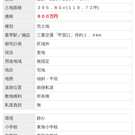
土地面積
３９５．８０㎡(１１９．７２坪)
価格
６００万円
種別
売土地
最寄駅／施設
三重交通「甲賀口」停約１．４km
都市計画
区域外
現況
更地
用途地域
無指定
地目
宅地
地勢
傾斜・平坦
道路位置
南側私道
敷地権利
所有権
私道負担
無
環境
静か
小学校
東海小学校