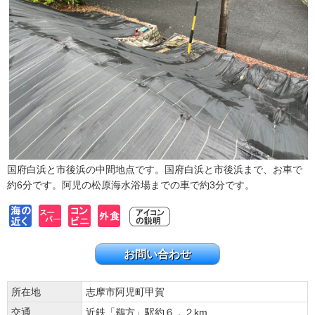
国府白浜と市後浜の中間地点です。国府白浜と市後浜まで、お車で
約6分です。阿児の松原海水浴場までの車で約3分です。
お問い合わせ
所在地
志摩市阿児町甲賀
交通
近鉄「鵜方」駅約６．２km