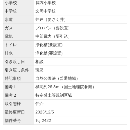
小学校
鵜方小学校
中学校
文岡中学校
水道
井戸（要さく井）
ガス
プロパン（要設置）
電気
中部電力（要引込）
トイレ
浄化槽(要設置)
排水
浄化槽(要設置)
引き渡し日
相談
引き渡し条件
現況
特記事項
自然公園法（普通地域）
備考１
標高約26.8ｍ（国土地理院参照）
備考２
特定盛土等規制区域
取引態様
仲介
最終更新日
2025/12/5
物件番号
Tcj-2422