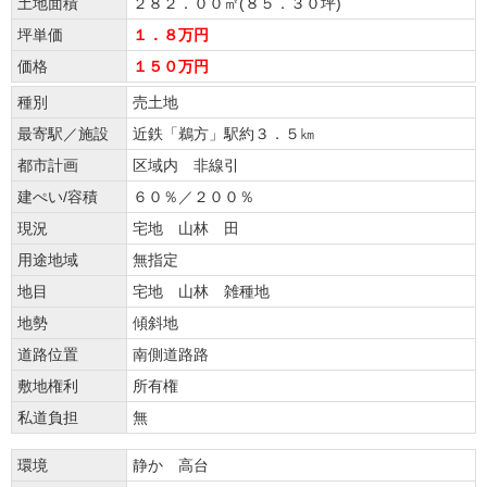
土地面積
２８２．００㎡(８５．３０坪)
坪単価
１．８万円
価格
１５０万円
種別
売土地
最寄駅／施設
近鉄「鵜方」駅約３．５㎞
都市計画
区域内 非線引
建ぺい/容積
６０％／２００％
現況
宅地 山林 田
用途地域
無指定
地目
宅地 山林 雑種地
地勢
傾斜地
道路位置
南側道路路
敷地権利
所有権
私道負担
無
環境
静か 高台