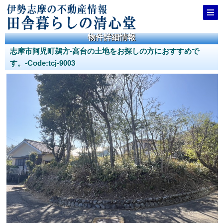
物件詳細情報
志摩市阿児町鵜方-高台の土地をお探しの方におすすめで
す。-Code:tcj-9003