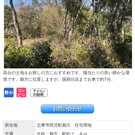
高台の土地をお探しの方におすすめです。陽当たりの良い静かな環
境です。鵜方に位置しますが、国府白浜までお車で約7分。
お問い合わせ
所在地
志摩市阿児町鵜方 住宅用地
交通
近鉄「鵜方」駅約２．８ｍ