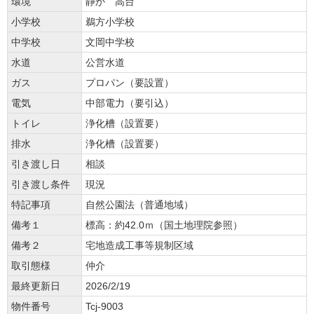
環境
静か 高台
小学校
鵜方小学校
中学校
文岡中学校
水道
公営水道
ガス
プロパン（要設置）
電気
中部電力（要引込）
トイレ
浄化槽（設置要）
排水
浄化槽（設置要）
引き渡し日
相談
引き渡し条件
現況
特記事項
自然公園法（普通地域）
備考１
標高：約42.0ｍ（国土地理院参照）
備考２
宅地造成工事等規制区域
取引態様
仲介
最終更新日
2026/2/19
物件番号
Tcj-9003