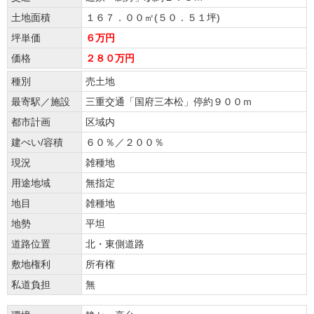
土地面積
１６７．００㎡(５０．５１坪)
坪単価
６万円
価格
２８０万円
種別
売土地
最寄駅／施設
三重交通「国府三本松」停約９００ｍ
都市計画
区域内
建ぺい/容積
６０％／２００％
現況
雑種地
用途地域
無指定
地目
雑種地
地勢
平坦
道路位置
北・東側道路
敷地権利
所有権
私道負担
無