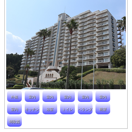
外観
室内
室内
室内
室内
室内
室内
キッチン
浴室
トイレ
ベランダ
眺望
間取図