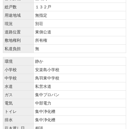
総戸数
１３２戸
用途地域
無指定
現況
別荘
道路位置
東側公道
敷地権利
所有権
私道負担
無
環境
静か
小学校
安楽島小学校
中学校
鳥羽東中学校
水道
私営水道
ガス
集中プロパン
電気
中部電力
トイレ
集中浄化槽
排水
集中浄化槽
引き渡し日
相談