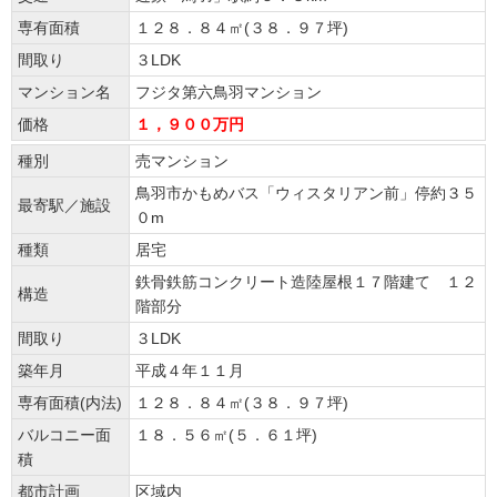
専有面積
１２８．８４㎡(３８．９７坪)
間取り
３LDK
マンション名
フジタ第六鳥羽マンション
価格
１，９００万円
種別
売マンション
鳥羽市かもめバス「ウィスタリアン前」停約３５
最寄駅／施設
０m
種類
居宅
鉄骨鉄筋コンクリート造陸屋根１７階建て １２
構造
階部分
間取り
３LDK
築年月
平成４年１１月
専有面積(内法)
１２８．８４㎡(３８．９７坪)
バルコニー面
１８．５６㎡(５．６１坪)
積
都市計画
区域内