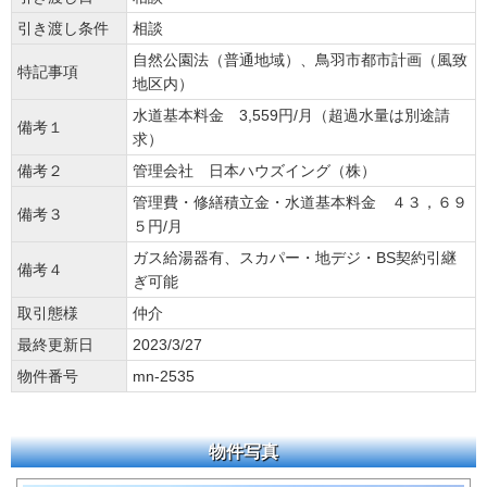
引き渡し条件
相談
自然公園法（普通地域）、鳥羽市都市計画（風致
特記事項
地区内）
水道基本料金 3,559円/月（超過水量は別途請
備考１
求）
備考２
管理会社 日本ハウズイング（株）
管理費・修繕積立金・水道基本料金 ４３，６９
備考３
５円/月
ガス給湯器有、スカパー・地デジ・BS契約引継
備考４
ぎ可能
取引態様
仲介
最終更新日
2023/3/27
物件番号
mn-2535
物件写真