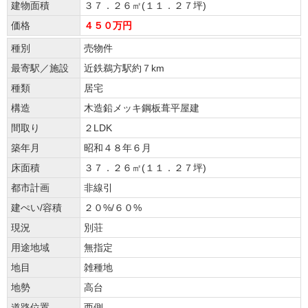
建物面積
３７．２６㎡(１１．２７坪)
価格
４５０万円
種別
売物件
最寄駅／施設
近鉄鵜方駅約７km
種類
居宅
構造
木造鉛メッキ鋼板葺平屋建
間取り
２LDK
築年月
昭和４８年６月
床面積
３７．２６㎡(１１．２７坪)
都市計画
非線引
建ぺい/容積
２０%/６０%
現況
別荘
用途地域
無指定
地目
雑種地
地勢
高台
道路位置
西側