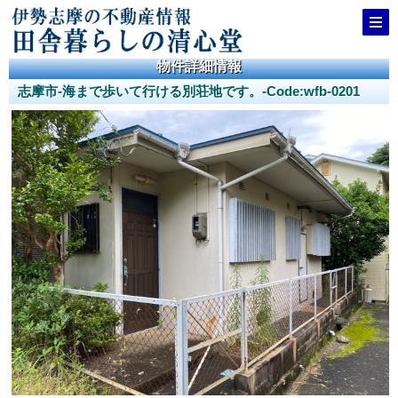
物件詳細情報
志摩市-海まで歩いて行ける別荘地です。-Code:wfb-0201