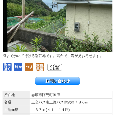
海まで歩いて行ける別荘地です。高台で、海が見おろせます。
お問い合わせ
所在地
志摩市阿児町国府
交通
三交バス南上野バス停駅約７８０m
土地面積
１３７㎡(４１．４４坪)