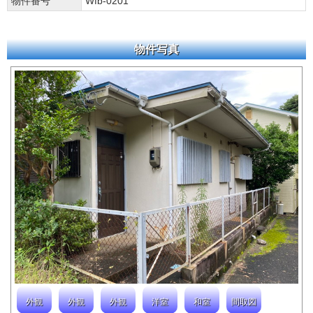
物件番号
Wfb-0201
物件写真
外観
外観
外観
洋室
和室
間取図