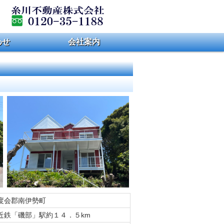
わせ
会社案内
度会郡南伊勢町
近鉄「磯部」駅約１４．５km