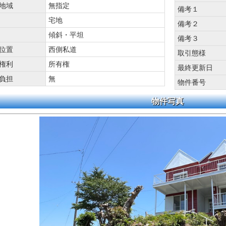
地域
無指定
備考１
宅地
備考２
傾斜・平坦
備考３
位置
西側私道
取引態様
権利
所有権
最終更新日
負担
無
物件番号
物件写真