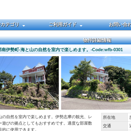
件カテゴリ
ご利用ガイド
お問い合
ターフロントを探す
える土地を探す
ャンプ用地
探す
地を探す
探す
ョンを探す
を探す
件を探す
ご契約までの流れ
田舎暮らしQ&A
お売りになりたい方
物件詳細情報
南伊勢町-海と山の自然を室内で楽しめます。-Code:wfb-0301
山の自然を室内で楽しめます。伊勢志摩の観光、レ
所在地
ー遊びの拠点としてもおすすめです。適度な部屋数
交通
目的に使用できます。