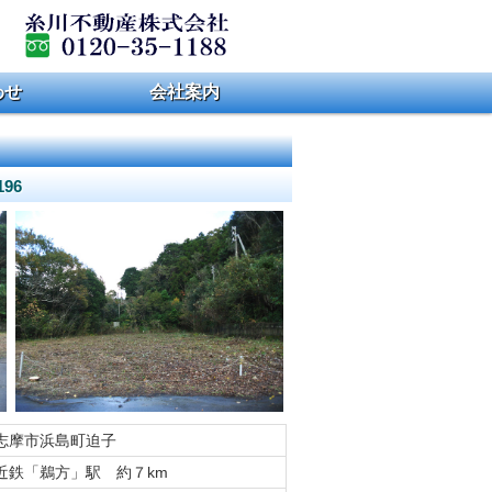
わせ
会社案内
96
志摩市浜島町迫子
近鉄「鵜方」駅 約７km