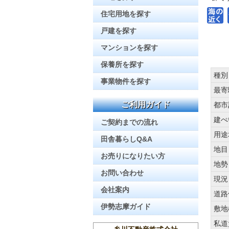
住宅用地を探す
戸建を探す
マンションを探す
保養所を探す
種別
事業物件を探す
最寄
ご利用ガイド
都市
建ぺ
ご契約までの流れ
用途
田舎暮らしQ&A
地目
お売りになりたい方
地勢
お問い合わせ
現況
会社案内
道路
伊勢志摩ガイド
敷地
私道