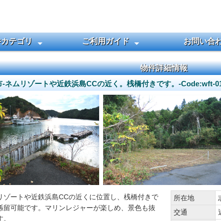
件カテゴリ
ご利用ガイド
お問い合
ターフロントを探す
える土地を探す
ャンプ用地
探す
地を探す
探す
ョンを探す
を探す
件を探す
ご契約までの流れ
田舎暮らしQ&A
お売りになりたい方
物件詳細情報
-ネムリゾートや近鉄浜島CCの近く。桟橋付きです。-Code:wft-01
リゾートや近鉄浜島CCの近くに位置し、桟橋付きで
所在地
係留可能です。マリンレジャーが楽しめ、景色も抜
交通
す。