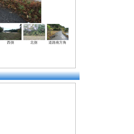
西側
北側
道路南方角