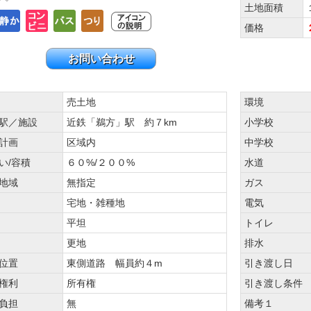
土地面積
価格
お問い合わせ
売土地
環境
駅／施設
近鉄「鵜方」駅 約７km
小学校
計画
区域内
中学校
い/容積
６０%/２００%
水道
地域
無指定
ガス
宅地・雑種地
電気
平坦
トイレ
更地
排水
位置
東側道路 幅員約４m
引き渡し日
権利
所有権
引き渡し条件
負担
無
備考１