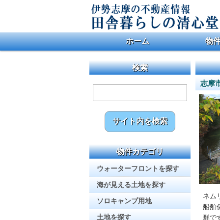
ホーム
物
ウォー
海が見
ソロキ
土地を
住宅用
戸建を
マンシ
保養所
事業物
検索
志摩市
物件カテゴリ
ウォーターフロントを探す
海が見える土地を探す
ネム
ソロキャンプ用地
船舶
土地を探す
群で